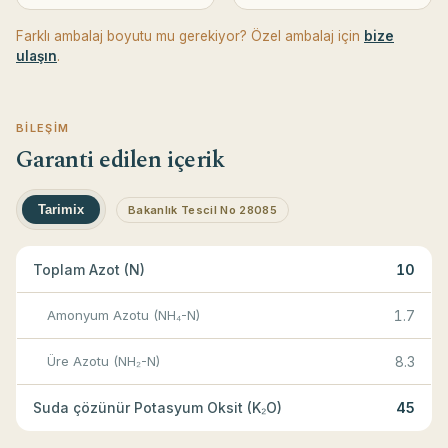
Farklı ambalaj boyutu mu gerekiyor? Özel ambalaj için
bize
ulaşın
.
BILEŞIM
Garanti edilen içerik
Tarimix
Bakanlık Tescil No 28085
Toplam Azot (N)
10
Amonyum Azotu (NH₄-N)
1.7
Üre Azotu (NH₂-N)
8.3
Suda çözünür Potasyum Oksit (K₂O)
45