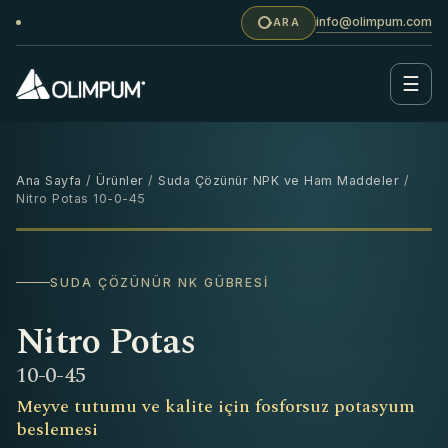
info@olimpum.com
ARA
☰
Ana Sayfa
/
Ürünler
/
Suda Çözünür NPK ve Ham Maddeler
/
Nitro Potas 10-0-45
25 KG
‹
›
SUDA ÇÖZÜNÜR NK GÜBRESI
Nitro Potas
10-0-45
Meyve tutumu ve kalite için fosforsuz potasyum
beslemesi