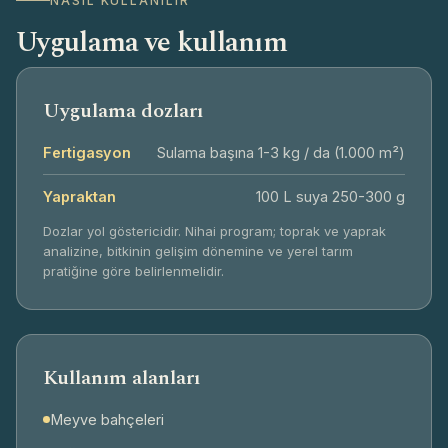
NASIL KULLANILIR
Uygulama ve kullanım
Uygulama dozları
Fertigasyon
Sulama başına 1-3 kg / da (1.000 m²)
Yapraktan
100 L suya 250-300 g
Dozlar yol göstericidir. Nihai program; toprak ve yaprak
Zorunlu çerezler
Her zaman aktif
analizine, bitkinin gelişim dönemine ve yerel tarım
Sitenin temel işlevleri, güvenlik ve form
pratiğine göre belirlenmelidir.
gönderimi için gereklidir. Bu çerezler
olmadan site düzgün çalışmaz.
İşlevsel çerezler
Kullanım alanları
Dil, bölge ve görüntüleme tercihlerinizi hatırlayarak
deneyiminizi kolaylaştırır.
Meyve bahçeleri