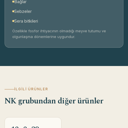
Bağlar
Analitik çerezler
Ziyaretçilerin siteyi nasıl kullandığını toplu ve
Sebzeler
anonim olarak anlamamıza ve siteyi geliştirmemize
Sera bitkileri
yardımcı olur.
Özellikle fosfor ihtiyacının olmadığı meyve tutumu ve
olgunlaşma dönemlerine uygundur.
Pazarlama çerezleri
Size daha ilgili içerik ve tanıtım sunmak için kullanılır.
Yalnızca açık rızanızla çalışır.
İLGILI ÜRÜNLER
NK grubundan diğer ürünler