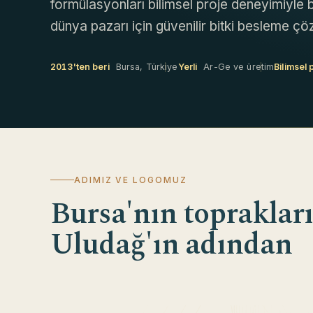
formülasyonları bilimsel proje deneyimiyle b
dünya pazarı için güvenilir bitki besleme çöz
2013'ten beri
Bursa, Türkiye
Yerli
Ar-Ge ve üretim
Bilimsel 
ADIMIZ VE LOGOMUZ
Bursa'nın topraklar
Uludağ'ın adından