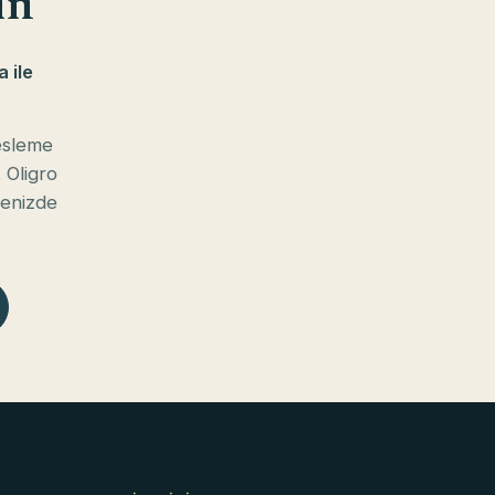
ın
 ile
besleme
 Oligro
genizde