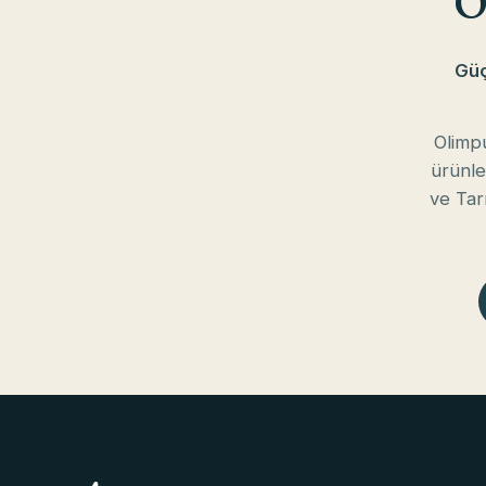
O
Güç
Olimpu
ürünle
ve Tar