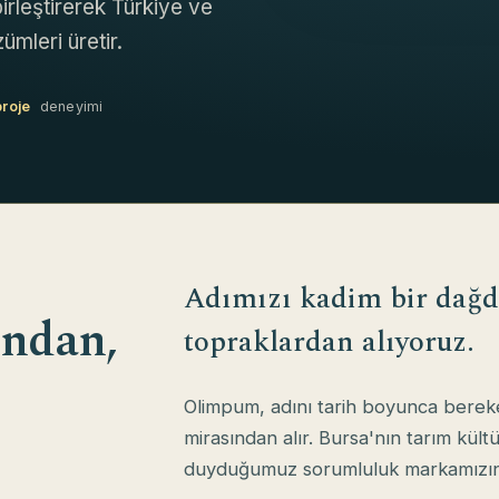
irleştirerek Türkiye ve
ümleri üretir.
proje
deneyimi
Adımızı kadim bir dağd
ından,
topraklardan alıyoruz.
Olimpum, adını tarih boyunca bereke
mirasından alır. Bursa'nın tarım kült
duyduğumuz sorumluluk markamızın 