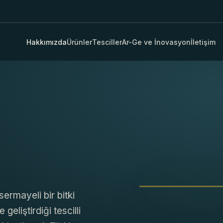
Hakkımızda
Ürünler
Tesciller
Ar-Ge ve İnovasyon
İletişim
BURSA, TÜRKIYE
ermayeli bir bitki
geliştirdiği tescilli