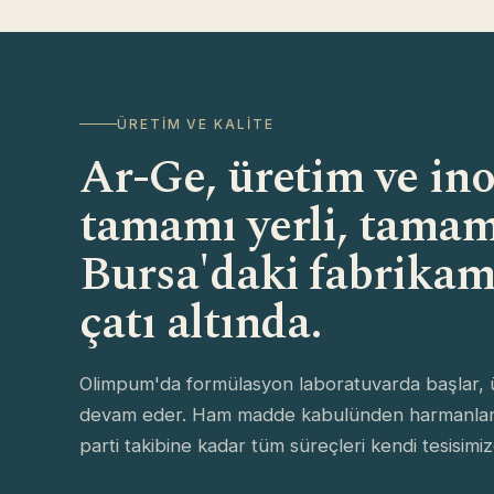
Zor
Site
ÜRETIM VE KALITE
çer
Ar-Ge, üretim ve in
tamamı yerli, tamam
İşl
Dil,
Bursa'daki fabrikam
Ana
çatı altında.
Ziya
site
Olimpum'da formülasyon laboratuvarda başlar, ür
Paz
devam eder. Ham madde kabulünden harmanlama
Size
parti takibine kadar tüm süreçleri kendi tesisimiz
çalış