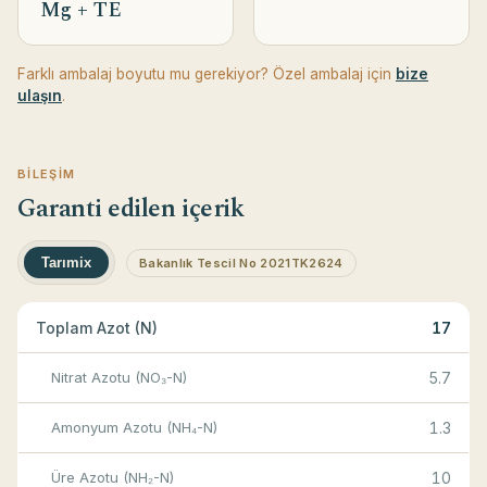
Mg + TE
Farklı ambalaj boyutu mu gerekiyor? Özel ambalaj için
bize
ulaşın
.
BILEŞIM
Garanti edilen içerik
Tarımix
Bakanlık Tescil No 2021TK2624
Toplam Azot (N)
17
Nitrat Azotu (NO₃-N)
5.7
Amonyum Azotu (NH₄-N)
1.3
Üre Azotu (NH₂-N)
10