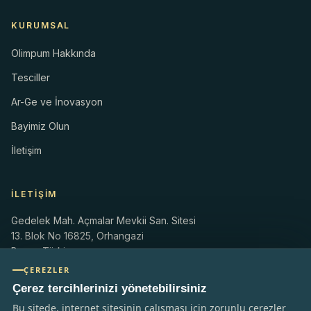
KURUMSAL
Olimpum Hakkında
Tesciller
Ar-Ge ve İnovasyon
Bayimiz Olun
İletişim
İLETIŞIM
Gedelek Mah. Açmalar Mevkii San. Sitesi
13. Blok No 16825, Orhangazi
Bursa, Türkiye
ÇEREZLER
info@olimpum.com
Çerez tercihlerinizi yönetebilirsiniz
olimpum.com.tr
+90 224 586 01 83
Bu sitede, internet sitesinin çalışması için zorunlu çerezler