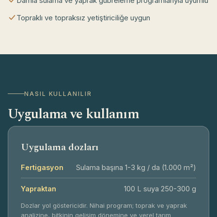
Damla sulama ve yaprak gübreleme programlarıyla uyumlu
Topraklı ve topraksız yetiştiriciliğe uygun
Zorunlu çerezler
Her zaman aktif
Sitenin temel işlevleri, güvenlik ve form
NASIL KULLANILIR
gönderimi için gereklidir. Bu çerezler
Uygulama ve kullanım
olmadan site düzgün çalışmaz.
İşlevsel çerezler
Uygulama dozları
Dil, bölge ve görüntüleme tercihlerinizi hatırlayarak
deneyiminizi kolaylaştırır.
Fertigasyon
Sulama başına 1-3 kg / da (1.000 m²)
Analitik çerezler
Yapraktan
100 L suya 250-300 g
Ziyaretçilerin siteyi nasıl kullandığını toplu ve
Dozlar yol göstericidir. Nihai program; toprak ve yaprak
anonim olarak anlamamıza ve siteyi geliştirmemize
analizine, bitkinin gelişim dönemine ve yerel tarım
yardımcı olur.