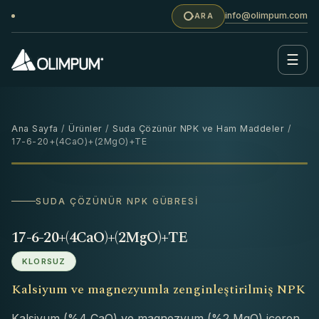
info@olimpum.com
ARA
☰
Ana Sayfa
/
Ürünler
/
Suda Çözünür NPK ve Ham Maddeler
/
17-6-20+(4CaO)+(2MgO)+TE
25 KG
‹
›
SUDA ÇÖZÜNÜR NPK GÜBRESI
17-6-20+(4CaO)+(2MgO)+TE
KLORSUZ
Kalsiyum ve magnezyumla zenginleştirilmiş NPK
Kalsiyum (%4 CaO) ve magnezyum (%2 MgO) içeren,