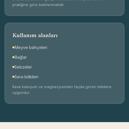
pratiğine göre belirlenmelidir.
Pazarlama çerezleri
Size daha ilgili içerik ve tanıtım sunmak için kullanılır.
Yalnızca açık rızanızla çalışır.
Kullanım alanları
Meyve bahçeleri
Bağlar
Sebzeler
Sera bitkileri
İlave kalsiyum ve magnezyumdan fayda gören bitkilere
uygundur.