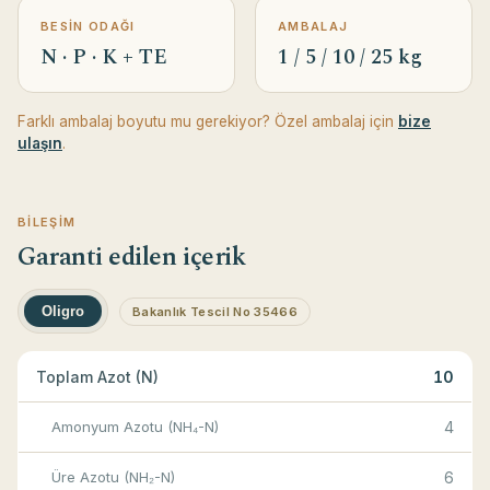
BESIN ODAĞI
AMBALAJ
N · P · K + TE
1 / 5 / 10 / 25 kg
Farklı ambalaj boyutu mu gerekiyor? Özel ambalaj için
bize
ulaşın
.
BILEŞIM
Garanti edilen içerik
Oligro
Bakanlık Tescil No 35466
Toplam Azot (N)
10
Amonyum Azotu (NH₄-N)
4
Üre Azotu (NH₂-N)
6