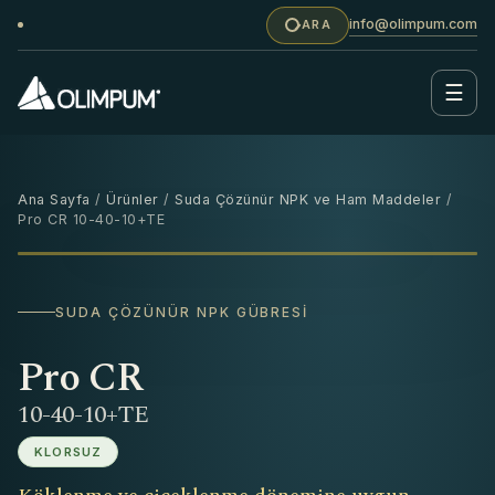
info@olimpum.com
ARA
☰
Ana Sayfa
/
Ürünler
/
Suda Çözünür NPK ve Ham Maddeler
/
Pro CR 10-40-10+TE
25 KG
‹
›
SUDA ÇÖZÜNÜR NPK GÜBRESI
Pro CR
10-40-10+TE
KLORSUZ