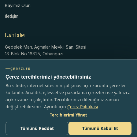
Bayimiz Olun
İletişim
İLETIŞIM
Gedelek Mah. Açmalar Mevkii San. Sitesi
13. Blok No 16825, Orhangazi
Bursa, Türkiye
ÇEREZLER
info@olimpum.com
Çerez tercihlerinizi yönetebilirsiniz
olimpum.com.tr
+90 224 586 01 83
Bu sitede, internet sitesinin çalışması için zorunlu çerezler
kullanılır. Analitik, işlevsel ve pazarlama çerezleri ise yalnızca
açık rızanızla çalıştırılır. Tercihlerinizi dilediğiniz zaman
değiştirebilirsiniz. Ayrıntı için
Çerez Politikası
.
Tercihlerimi Yönet
© 2026 Olimpum Dış Ticaret ve Pazarlama Ltd. Şti. Tüm hakları
saklıdır.
Gizlilik Politikası
Çerez Politikası
Kullanım Koşulları
Kalite Politikası
Tümünü Reddet
Tümünü Kabul Et
KVKK