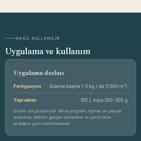
NASIL KULLANILIR
Uygulama ve kullanım
Uygulama dozları
Fertigasyon
Sulama başına 1-3 kg / da (1.000 m²)
Zorunlu çerezler
Her zaman aktif
Yapraktan
100 L suya 250-300 g
Sitenin temel işlevleri, güvenlik ve form
gönderimi için gereklidir. Bu çerezler
Dozlar yol göstericidir. Nihai program; toprak ve yaprak
olmadan site düzgün çalışmaz.
analizine, bitkinin gelişim dönemine ve yerel tarım
pratiğine göre belirlenmelidir.
İşlevsel çerezler