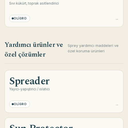
deneyiminizi kolaylaştırır.
Sıvı kükürt, toprak asitlendirici
Analitik çerezler
→
OLIGRO
Ziyaretçilerin siteyi nasıl kullandığını toplu ve
anonim olarak anlamamıza ve siteyi geliştirmemize
yardımcı olur.
Yardımcı ürünler ve
Sprey yardımcı maddeleri ve
özel koruma ürünleri
Pazarlama çerezleri
özel çözümler
Size daha ilgili içerik ve tanıtım sunmak için kullanılır.
Yalnızca açık rızanızla çalışır.
Spreader
Yayıcı-yapıştırıcı / ıslatıcı
→
OLIGRO