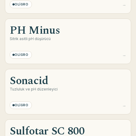
→
OLIGRO
PH Minus
Sitrik asitli pH düşürücü
→
OLIGRO
Sonacid
Zorunlu çerezler
Her zaman aktif
Tuzluluk ve pH düzenleyici
Sitenin temel işlevleri, güvenlik ve form
gönderimi için gereklidir. Bu çerezler
→
OLIGRO
olmadan site düzgün çalışmaz.
İşlevsel çerezler
Sulfotar SC 800
Dil, bölge ve görüntüleme tercihlerinizi hatırlayarak