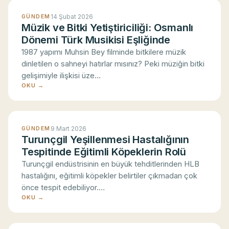
14 Şubat 2026
GÜNDEM
Müzik ve Bitki Yetiştiriciliği: Osmanlı
Dönemi Türk Musikisi Eşliğinde
1987 yapımı Muhsin Bey filminde bitkilere müzik
dinletilen o sahneyi hatırlar mısınız? Peki müziğin bitki
gelişimiyle ilişkisi üze…
OKU →
9 Mart 2026
GÜNDEM
Turunçgil Yeşillenmesi Hastalığının
Tespitinde Eğitimli Köpeklerin Rolü
Turunçgil endüstrisinin en büyük tehditlerinden HLB
hastalığını, eğitimli köpekler belirtiler çıkmadan çok
önce tespit edebiliyor.…
Zorunlu çerezler
Her zaman aktif
OKU →
Sitenin temel işlevleri, güvenlik ve form
gönderimi için gereklidir. Bu çerezler
olmadan site düzgün çalışmaz.