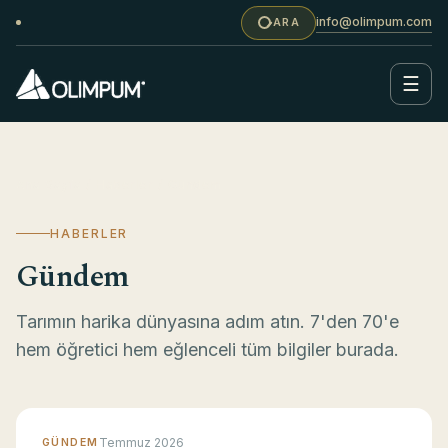
info@olimpum.com
ARA
☰
Ana Sayfa
/ Haberler / Gündem
HABERLER
Gündem
Tarımın harika dünyasına adım atın. 7'den 70'e
hem öğretici hem eğlenceli tüm bilgiler burada.
Temmuz 2026
GÜNDEM