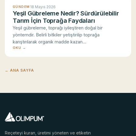
18 Mayıs 2026
GÜNDEM
Yeşil Gübreleme Nedir? Sürdürülebilir
İşlevsel çerezler
Tarım İçin Toprağa Faydaları
Dil, bölge ve görüntüleme tercihlerinizi hatırlayarak
Yeşil gübreleme, toprağı iyileştiren doğal bir
deneyiminizi kolaylaştırır.
yöntemdir. Belirli bitkiler yetiştirilip toprağa
karıştırılarak organik madde kazan…
Analitik çerezler
OKU →
Ziyaretçilerin siteyi nasıl kullandığını toplu ve
anonim olarak anlamamıza ve siteyi geliştirmemize
yardımcı olur.
← ANA SAYFA
Pazarlama çerezleri
Size daha ilgili içerik ve tanıtım sunmak için kullanılır.
Yalnızca açık rızanızla çalışır.
Reçeteyi kuran, üretimi yöneten ve etiketin