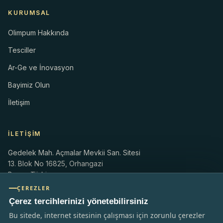
KURUMSAL
Olimpum Hakkında
Tesciller
Ar-Ge ve İnovasyon
Bayimiz Olun
İletişim
İLETIŞIM
Gedelek Mah. Açmalar Mevkii San. Sitesi
13. Blok No 16825, Orhangazi
Bursa, Türkiye
ÇEREZLER
info@olimpum.com
Çerez tercihlerinizi yönetebilirsiniz
olimpum.com.tr
+90 224 586 01 83
Bu sitede, internet sitesinin çalışması için zorunlu çerezler