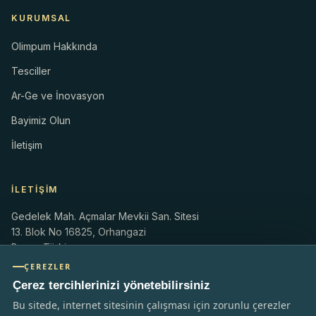
KURUMSAL
Olimpum Hakkında
Tesciller
Ar-Ge ve İnovasyon
Bayimiz Olun
İletişim
İLETIŞIM
Gedelek Mah. Açmalar Mevkii San. Sitesi
13. Blok No 16825, Orhangazi
Bursa, Türkiye
ÇEREZLER
info@olimpum.com
Çerez tercihlerinizi yönetebilirsiniz
olimpum.com.tr
+90 224 586 01 83
Bu sitede, internet sitesinin çalışması için zorunlu çerezler