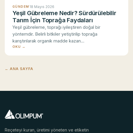
18 Mayıs 2026
GÜNDEM
Yeşil Gübreleme Nedir? Sürdürülebilir
İşlevsel çerezler
Tarım İçin Toprağa Faydaları
Dil, bölge ve görüntüleme tercihlerinizi hatırlayarak
Yeşil gübreleme, toprağı iyileştiren doğal bir
deneyiminizi kolaylaştırır.
yöntemdir. Belirli bitkiler yetiştirilip toprağa
karıştırılarak organik madde kazan…
Analitik çerezler
OKU →
Ziyaretçilerin siteyi nasıl kullandığını toplu ve
anonim olarak anlamamıza ve siteyi geliştirmemize
yardımcı olur.
← ANA SAYFA
Pazarlama çerezleri
Size daha ilgili içerik ve tanıtım sunmak için kullanılır.
Yalnızca açık rızanızla çalışır.
Reçeteyi kuran, üretimi yöneten ve etiketin