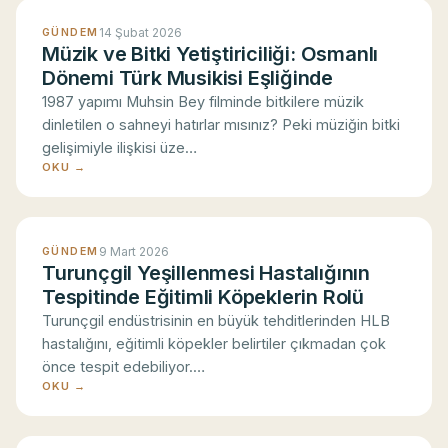
14 Şubat 2026
GÜNDEM
Müzik ve Bitki Yetiştiriciliği: Osmanlı
Dönemi Türk Musikisi Eşliğinde
1987 yapımı Muhsin Bey filminde bitkilere müzik
dinletilen o sahneyi hatırlar mısınız? Peki müziğin bitki
gelişimiyle ilişkisi üze…
OKU →
9 Mart 2026
GÜNDEM
Turunçgil Yeşillenmesi Hastalığının
Tespitinde Eğitimli Köpeklerin Rolü
Turunçgil endüstrisinin en büyük tehditlerinden HLB
hastalığını, eğitimli köpekler belirtiler çıkmadan çok
önce tespit edebiliyor.…
Zorunlu çerezler
Her zaman aktif
OKU →
Sitenin temel işlevleri, güvenlik ve form
gönderimi için gereklidir. Bu çerezler
olmadan site düzgün çalışmaz.