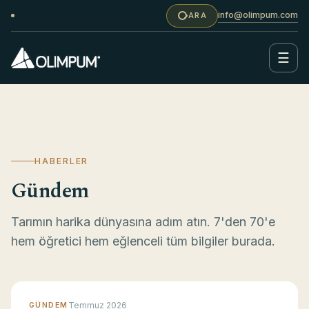
info@olimpum.com
ARA
☰
Ana Sayfa
/ Haberler / Gündem
HABERLER
Gündem
Tarımın harika dünyasına adım atın. 7'den 70'e
hem öğretici hem eğlenceli tüm bilgiler burada.
Temmuz 2026
GÜNDEM